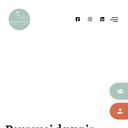
Deviens adhérent.e
et rejoins notre communauté !