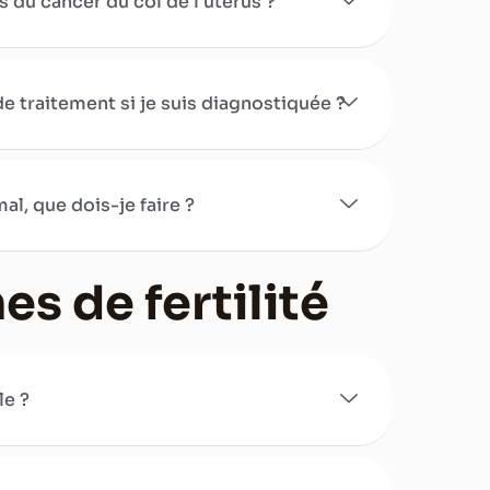
du cancer du col de l'utérus ?
e traitement si je suis diagnostiquée ?
mal, que dois-je faire ?
s de fertilité
le ?