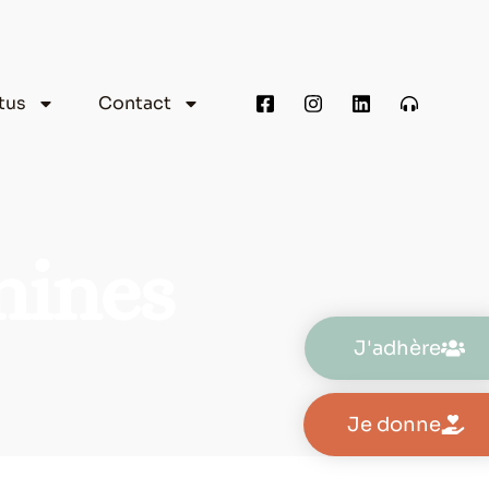
tus
Contact
nines
J'adhère
Je donne