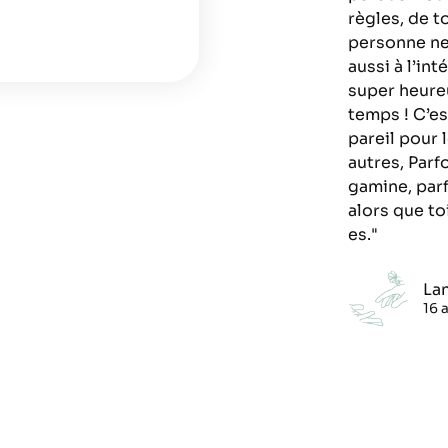
règles, de t
personne ne 
aussi à l’int
super heure
temps ! C’es
pareil pour l
autres, Parf
gamine, parf
alors que to
es."
La
16 