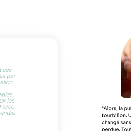
t ces
ois par
ation.
adies
eux les
 Parce
"Alors, la 
prendre
tourbillon. U
changé sans 
perdue. Tou