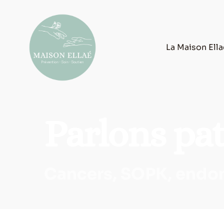
La Maison Ell
Parlons pa
Cancers, SOPK, endom