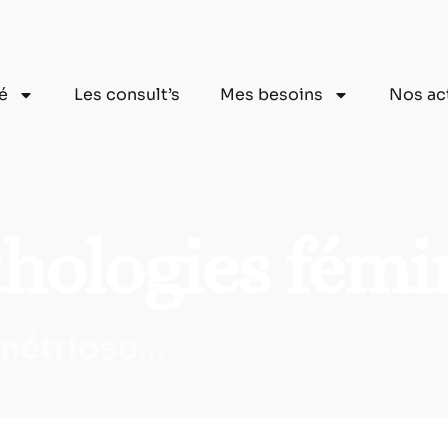
aé
Les consult’s
Mes besoins
Nos ac
thologies fémi
étriose...