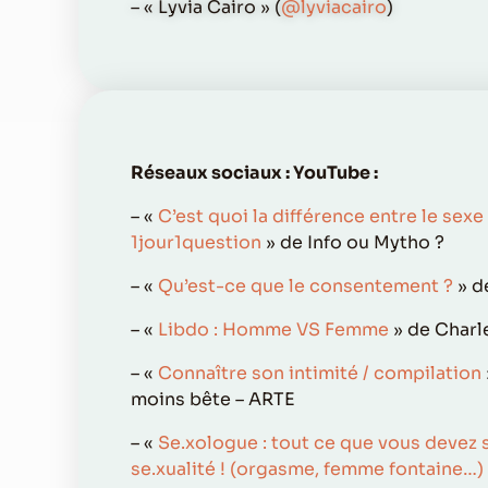
– « Lyvia Cairo » (
@lyviacairo
)
Réseaux sociaux : YouTube :
– «
C’est quoi la différence entre le sexe 
1jour1question
» de Info ou Mytho ?
– «
Qu’est-ce que le consentement ?
» d
– «
Libdo : Homme VS Femme
» de Charl
– «
Connaître son intimité / compilation
moins bête – ARTE
– «
Se.xologue : tout ce que vous devez s
se.xualité ! (orgasme, femme fontaine…)