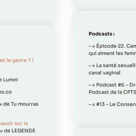
Podcasts :
– « Épisode 22. Cam
qui aiment les fe
et le genre ? /
– « La santé sexuel
canal vaginal
e Lumni
– « Podcast #6 – D
es.co
Podcast de la CPTS
» de Tu mourras
– « #13 – Le Conse
avoir sur la
» de LEGENDE