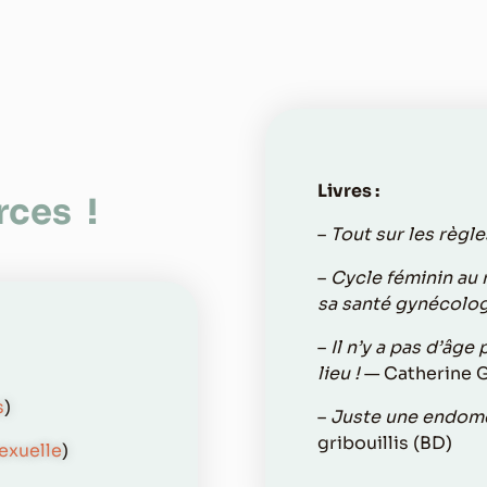
Livres :
rces !
–
Tout sur les règle
–
Cycle féminin au n
sa santé gynécolo
–
Il n’y a pas d’âge 
lieu !
— Catherine 
s
)
–
Juste une endom
gribouillis (BD)
exuelle
)