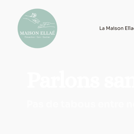
La Maison Ell
Parlons san
Pas de tabous entre n