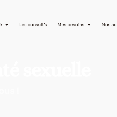
aé
Les consult’s
Mes besoins
Nos ac
té sexuelle
ous !